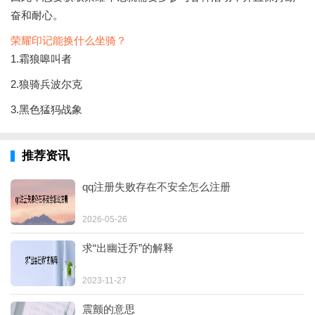
奋和耐心。
荣耀印记能换什么坐骑？
1.霜狼嗥叫者
2.狼骑兵波尔克
3.黑色猛犸战象
推荐资讯
qq注册失败存在不安全怎么注册
2026-05-26
求“出幽迁乔”的解释
2023-11-27
震颤的意思