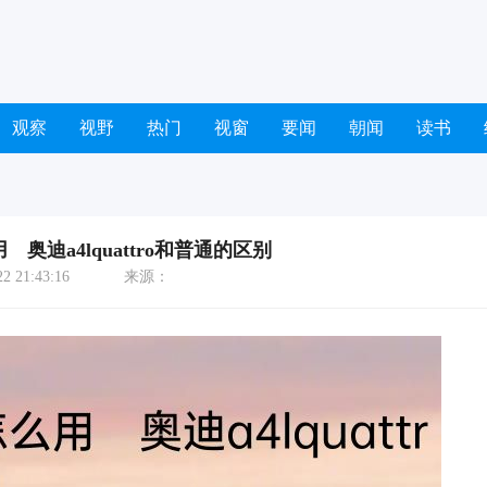
观察
视野
热门
视窗
要闻
朝闻
读书
用 奥迪a4lquattro和普通的区别
 21:43:16
来源：