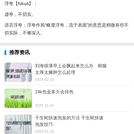
浮夸【fúkuā】：
虚夸，不切实。
语言浮夸；浮夸作风“略显浮夸，流于表面”的意思是稍微有些不
切实际，不够深入。
推荐资讯
刘海很薄早上会飘起来怎么办 棉服
太厚太臃肿怎么处理
2024-02-20
14k包金多久会掉色
2025-11-24
干生蚝快速泡发的方法 干生蚝快速
泡发技巧
2025-01-28