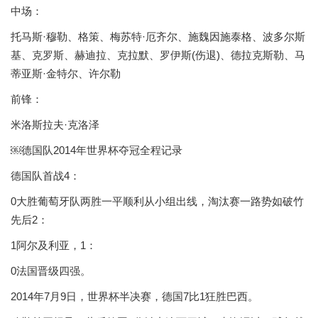
中场：
托马斯·穆勒、格策、梅苏特·厄齐尔、施魏因施泰格、波多尔斯
基、克罗斯、赫迪拉、克拉默、罗伊斯(伤退)、德拉克斯勒、马
蒂亚斯·金特尔、许尔勒
前锋：
米洛斯拉夫·克洛泽
￼德国队2014年世界杯夺冠全程记录
德国队首战4：
0大胜葡萄牙队两胜一平顺利从小组出线，淘汰赛一路势如破竹
先后2：
1阿尔及利亚，1：
0法国晋级四强。
2014年7月9日，世界杯半决赛，德国7比1狂胜巴西。