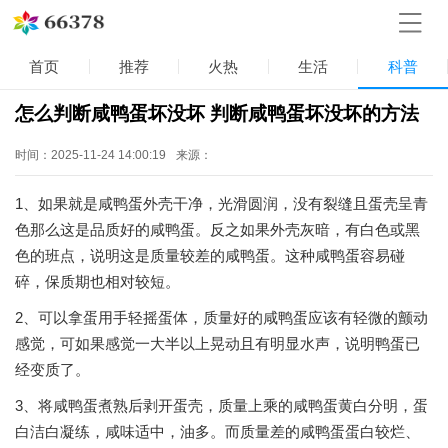
首页
推荐
火热
生活
科普
怎么判断咸鸭蛋坏没坏 判断咸鸭蛋坏没坏的方法
时间：2025-11-24 14:00:19
来源：
1、如果就是咸鸭蛋外壳干净，光滑圆润，没有裂缝且蛋壳呈青
色那么这是品质好的咸鸭蛋。反之如果外壳灰暗，有白色或黑
色的班点，说明这是质量较差的咸鸭蛋。这种咸鸭蛋容易碰
碎，保质期也相对较短。
2、可以拿蛋用手轻摇蛋体，质量好的咸鸭蛋应该有轻微的颤动
感觉，可如果感觉一大半以上晃动且有明显水声，说明鸭蛋已
经变质了。
3、将咸鸭蛋煮熟后剥开蛋壳，质量上乘的咸鸭蛋黄白分明，蛋
白洁白凝练，咸味适中，油多。而质量差的咸鸭蛋蛋白较烂、