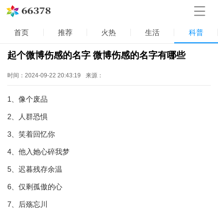
首页
推荐
火热
生活
科普
起个微博伤感的名字 微博伤感的名字有哪些
时间：2024-09-22 20:43:19
来源：
1、像个废品
2、人群恐惧
3、笑着回忆你
4、他入她心碎我梦
5、迟暮残存余温
6、仅剩孤傲的心
7、后殇忘川