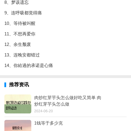
8、梦该遗忘
9、连呼吸都觉得痛
10、等待被叫醒
11、不想再爱你
12、余生颓废
13、连晚安都错过
14、你給過的承诺是心痛
推荐资讯
肉炒红芽芋头怎么做好吃又简单 肉
炒红芽芋头怎么做
2024-06-20
1钱等于多少克