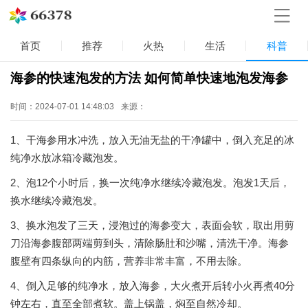
首页
推荐
火热
生活
科普
海参的快速泡发的方法 如何简单快速地泡发海参
时间：2024-07-01 14:48:03
来源：
1、干海参用水冲洗，放入无油无盐的干净罐中，倒入充足的冰
纯净水放冰箱冷藏泡发。
2、泡12个小时后，换一次纯净水继续冷藏泡发。泡发1天后，
换水继续冷藏泡发。
3、换水泡发了三天，浸泡过的海参变大，表面会软，取出用剪
刀沿海参腹部两端剪到头，清除肠肚和沙嘴，清洗干净。海参
腹壁有四条纵向的内筋，营养非常丰富，不用去除。
4、倒入足够的纯净水，放入海参，大火煮开后转小火再煮40分
钟左右，直至全部煮软。盖上锅盖，焖至自然冷却。