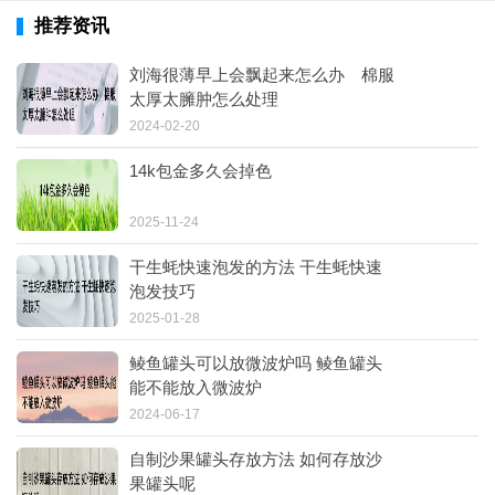
推荐资讯
刘海很薄早上会飘起来怎么办 棉服
太厚太臃肿怎么处理
2024-02-20
14k包金多久会掉色
2025-11-24
干生蚝快速泡发的方法 干生蚝快速
泡发技巧
2025-01-28
鲮鱼罐头可以放微波炉吗 鲮鱼罐头
能不能放入微波炉
2024-06-17
自制沙果罐头存放方法 如何存放沙
果罐头呢