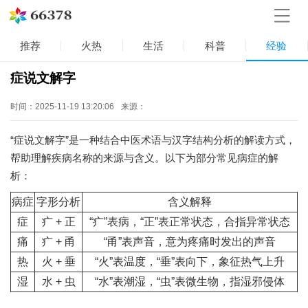
推荐
火热
生活
科普
经验
症说文解字
时间：2025-11-19 13:20:06
来源：
“症说文解字”是一种结合中医术语与汉字结构分析的解读方式，
帮助理解疾病名称的来源与含义。以下为部分常见病症的解
析：
病症
字形分析
含义解释
症
疒 + 正
“疒”表病，“正”表正常状态，合指异常状态
痛
疒 + 甬
“甬”表声音，意为疼痛时发出的声音
热
火 + 垂
“火”表温度，“垂”表向下，象征热气上升
湿
水 + 虫
“水”表潮湿，“虫”表微生物，指湿邪侵体