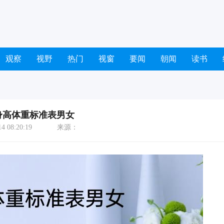
观察
视野
热门
视窗
要闻
朝闻
读书
身高体重标准表男女
 08:20:19
来源：